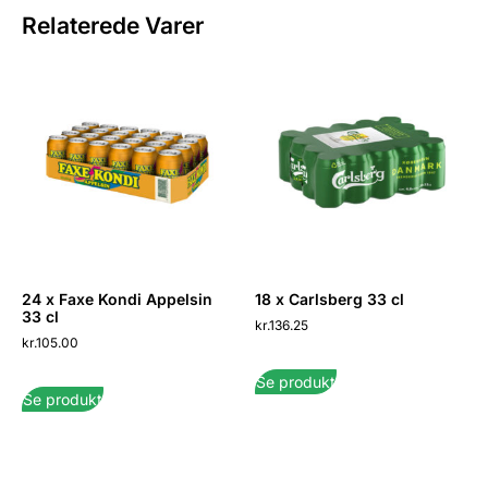
Relaterede Varer
24 x Faxe Kondi Appelsin
18 x Carlsberg 33 cl
33 cl
kr.
136.25
kr.
105.00
Se produkt
Se produkt