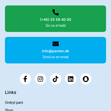
(+45) 25 59 40 00
Giv os et kald
Info@panten.dk
Smid os en email
Links
Ombyt pant
Shop