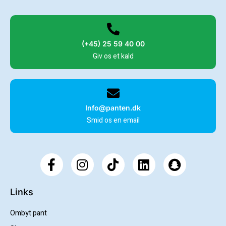
(+45) 25 59 40 00
Giv os et kald
Info@panten.dk
Smid os en email
Links
Ombyt pant